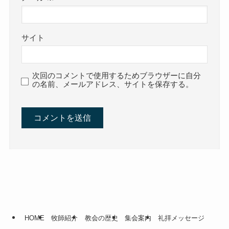
サイト
次回のコメントで使用するためブラウザーに自分
の名前、メールアドレス、サイトを保存する。
HOME
牧師紹介
教会の歴史
集会案内
礼拝メッセージ