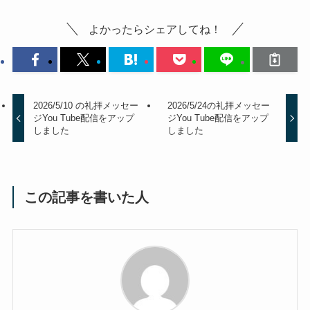
よかったらシェアしてね！
2026/5/10 の礼拝メッセー
2026/5/24の礼拝メッセー
ジYou Tube配信をアップ
ジYou Tube配信をアップ
しました
しました
この記事を書いた人