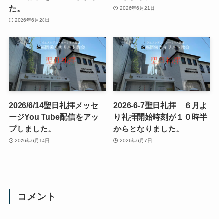
た。
2026年6月21日
2026年6月28日
2026/6/14聖日礼拝メッセ
2026-6-7聖日礼拝 ６月よ
ージYou Tube配信をアッ
り礼拝開始時刻が１０時半
プしました。
からとなりました。
2026年6月14日
2026年6月7日
コメント